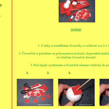
ěv
postup
:
1. Z látky si nastříháme čtverečky o velikosti cca 3 x 
2. Čtvereček si položíme na polystyrenovou kouli, doprostřed umíst
ní vtlačíme čtvereček dovnitř.
3. Poté špejli vytáhneme a čtvereček zůstane vtlačený do p
1. 2. 3.