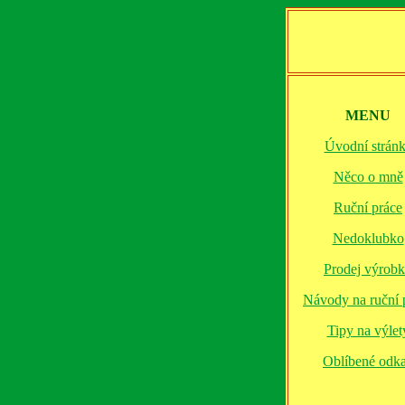
MENU
Úvodní strán
Něco o mně
Ruční práce
Nedoklubko
Prodej výrob
Návody na ruční 
Tipy na výlet
Oblíbené odk