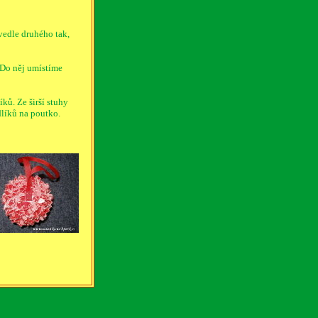
vedle druhého tak,
 Do něj umístíme
ků. Ze širší stuhy
líků na poutko.