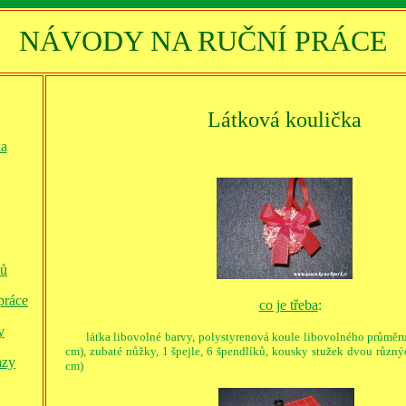
NÁVODY NA RUČNÍ PRÁCE
Látková koulička
ka
ků
práce
co je třeba
:
y
látka libovolné barvy
, polystyrenová koule libovolného průměru
cm), zubaté nůžky,
1 špejle, 6 špendlíků, kousky stužek dvou různých
azy
cm)