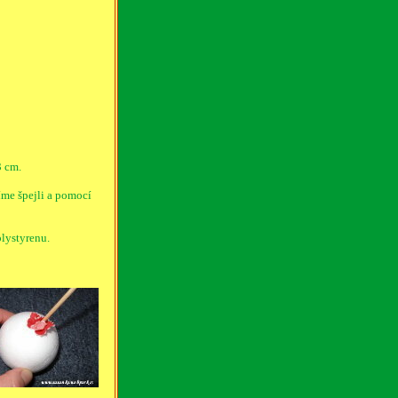
3 cm.
íme špejli a pomocí
olystyrenu.